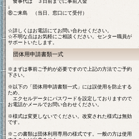
食事代は ３日前までに事前入金
↓
⑧ご来島 （当日、窓口にて受付）
☆詳しくはお電話にてお問い合わせください。
☆不明な点はお気軽にご相談ください。センター職員が
サポートいたします。
団体用申請書類一式
※まずは事前ご予約が必要ですので上記の方法でご予約
下さい。
※以下の「団体用申請書類一式」には誤使用を防止する
ため、
エクセルデータにパスワードを設定しておりますので
お電話かメールでお問い合わせください。
※様式は変更しないでください。改変された様式は無効
です。
※この書類は団体利用専用の様式です。一般の方は使用