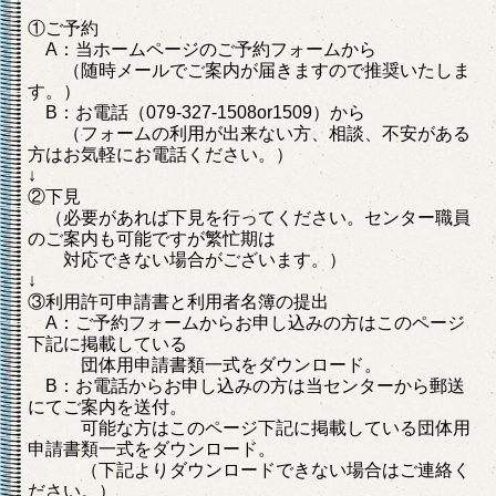
①ご予約
A：当ホームページのご予約フォームから
（随時メールでご案内が届きますので推奨いたしま
す。）
B：お電話（079-327-1508or1509）から
（フォームの利用が出来ない方、相談、不安がある
方はお気軽にお電話ください。）
↓
②下見
（必要があれば下見を行ってください。センター職員
のご案内も可能ですが繁忙期は
対応できない場合がございます。）
↓
③利用許可申請書と利用者名簿の提出
A：ご予約フォームからお申し込みの方はこのページ
下記に掲載している
団体用申請書類一式をダウンロード。
B：お電話からお申し込みの方は当センターから郵送
にてご案内を送付。
可能な方はこのページ下記に掲載している団体用
申請書類一式をダウンロード。
（下記よりダウンロードできない場合はご連絡く
ださい。）