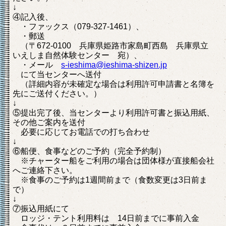
↓
④記入後、
・ファックス（079-327-1461）、
・郵送
（〒672-0100 兵庫県姫路市家島町西島 兵庫県立
いえしま自然体験センター 宛）、
・メール
s-ieshima@ieshima-shizen.jp
にて当センターへ送付
（詳細内容が未確定な場合は利用許可申請書と名簿を
先にご送付ください。）
↓
⑤提出完了後、当センターより利用許可書と振込用紙、
その他ご案内を送付
必要に応じてお電話での打ち合わせ
↓
⑥船便、食事などのご予約（完全予約制）
※チャーター船をご利用の場合は団体様が直接船会社
へご連絡下さい。
※食事のご予約は1週間前まで（食数変更は3日前ま
で）
↓
⑦振込用紙にて
ロッジ・テント利用料は 14日前までに事前入金