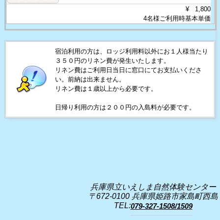
¥ 1,800
4名様ご利用時基本単価
宿泊利用の方は、ロッジ利用料以外にお１人様当たり
３５０円のリネン費が発生いたします。
リネン費はご利用日当日に窓口にてお支払いくださ
い。前納は出来ません。
リネン費は１歳以上から必要です。
日帰り利用の方は２００円の入島料が必要です。
兵庫県立いえしま自然体験センター
〒672-0100 兵庫県姫路市家島町西島
TEL:
079-327-1508/1509