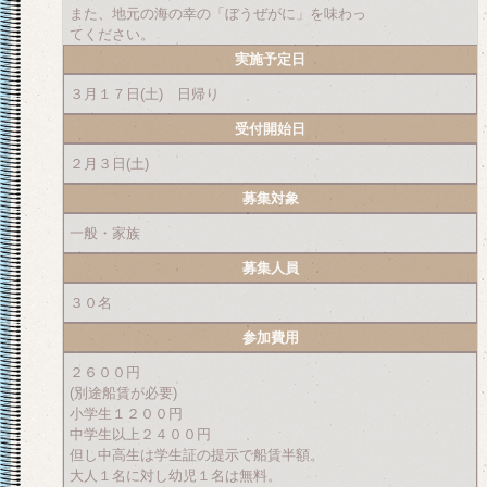
また、地元の海の幸の「ぼうぜがに」を味わっ
てください。
実施予定日
３月１７日(土) 日帰り
受付開始日
２月３日(土)
募集対象
一般・家族
募集人員
３０名
参加費用
２６００円
(別途船賃が必要)
小学生１２００円
中学生以上２４００円
但し中高生は学生証の提示で船賃半額。
大人１名に対し幼児１名は無料。