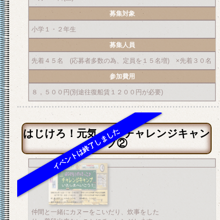
募集対象
小学１・２年生
募集人員
先着４５名 (応募者多数の為、定員を１５名増) ×先着３０名
参加費用
８，５００円(別途往復船賃１２００円が必要)
はじけろ！元気っ子♪チャレンジキャン
プ②
仲間と一緒にカヌーをこいだり、炊事をした