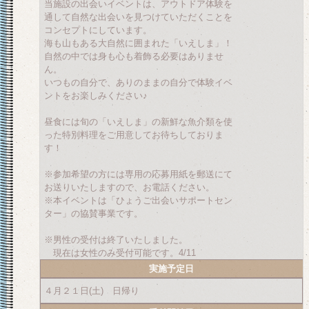
当施設の出会いイベントは、アウトドア体験を
通して自然な出会いを見つけていただくことを
コンセプトにしています。
海も山もある大自然に囲まれた「いえしま」！
自然の中では身も心も着飾る必要はありませ
ん。
いつもの自分で、ありのままの自分で体験イベ
ントをお楽しみください♪
昼食には旬の「いえしま」の新鮮な魚介類を使
った特別料理をご用意してお待ちしておりま
す！
※参加希望の方には専用の応募用紙を郵送にて
お送りいたしますので、お電話ください。
※本イベントは「ひょうご出会いサポートセン
ター」の協賛事業です。
※男性の受付は終了いたしました。
現在は女性のみ受付可能です。4/11
実施予定日
４月２１日(土) 日帰り