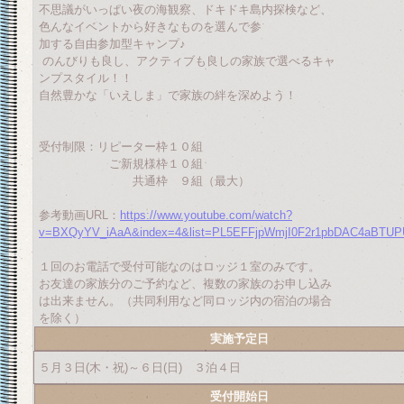
不思議がいっぱい夜の海観察、ドキドキ島内探検など、
色んなイベントから好きなものを選んで参
加する自由参加型キャンプ♪
のんびりも良し、アクティブも良しの家族で選べるキャ
ンプスタイル！！
自然豊かな「いえしま」で家族の絆を深めよう！
受付制限：リピーター枠１０組
ご新規様枠１０組
共通枠 ９組（最大）
参考動画URL：
https://www.youtube.com/watch?
v=BXQyYV_iAaA&index=4&list=PL5EFFjpWmjI0F2r1pbDAC4aBTUP
１回のお電話で受付可能なのはロッジ１室のみです。
お友達の家族分のご予約など、複数の家族のお申し込み
は出来ません。（共同利用など同ロッジ内の宿泊の場合
を除く）
実施予定日
５月３日(木・祝)～６日(日) ３泊４日
受付開始日