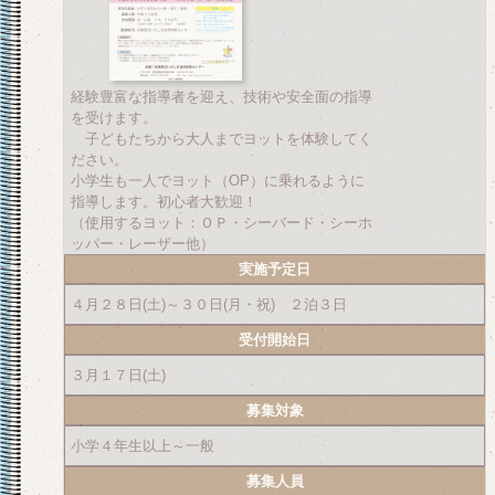
経験豊富な指導者を迎え、技術や安全面の指導
を受けます。
子どもたちから大人までヨットを体験してく
ださい。
小学生も一人でヨット（OP）に乗れるように
指導します。初心者大歓迎！
（使用するヨット：ＯＰ・シーバード・シーホ
ッパー・レーザー他）
実施予定日
４月２８日(土)～３０日(月・祝) ２泊３日
受付開始日
３月１７日(土)
募集対象
小学４年生以上～一般
募集人員