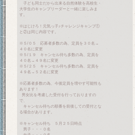
子ども同士だから出来る自然体験を高校生・
大学生のキャンプリーダーと一緒に楽しみま
す。
※はじけろ！元気っ子♪チャレンジキャンプ①
と②は同じ内容です。
※５/０５ 応募者多数の為、定員を３０名→
４０名に変更
※５/１９ キャンセル待ち多数の為、定員を
４０名→４９名に変更
※５/２５ キャンセル待ち多数の為、定員を
４９名→５２名に変更
※応募者多数の為、今後定員を増やす可能性も
あります！
男女比を考慮した受付を行っておりますの
で、
キャンセル待ちの順番を前後しての受付とな
る場合があります。
※キャンセル待ち ５月２５日時点
男子・・・０名
女子・・・０名