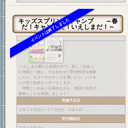
キッズスプリングキャンプ ～春
だ！キャンプだ！いえしまだ！～
いえしまの豊かな自然の中で、新しく出会っ
た仲間と一緒に、力を合わせて野外料理を体験
したり、カヌーやカヤックを漕いだり、ハイキ
ング等で自然をリサーチします。
仲間とふれあいを深めながら、海辺の自然の
素晴らしさを体感しましょう！
実施予定日
３月２４日(土)～２７日(火) ３泊４日
受付開始日
２月１０日(土)