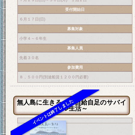
受付開始日
６月１７日(日)
募集対象
小学４～６年生
募集人員
先着３０名
参加費用
８，５００円(別途船賃１２００円必要)
無人島に生きる ～自給自足のサバイ
バル生活～