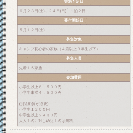
実施予定日
６月２３日(土)～２４日(日) １泊２日
受付開始日
５月１２日(土)
募集対象
キャンプ初心者の家族（４歳以上３年生以下）
募集人員
先着１５家族
参加費用
小学生以上８，５００円
小学生未満４，５００円
(別途船賃が必要)
小学生１２００円
中学生以上２４００円
大人１名に対し幼児１名は無料。