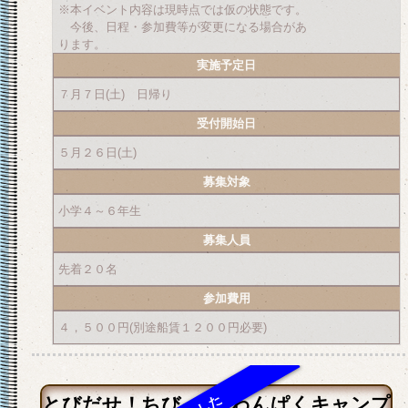
※本イベント内容は現時点では仮の状態です。
今後、日程・参加費等が変更になる場合があ
ります。
実施予定日
７月７日(土) 日帰り
受付開始日
５月２６日(土)
募集対象
小学４～６年生
募集人員
先着２０名
参加費用
４，５００円(別途船賃１２００円必要)
とびだせ！ちびっ子♪わんぱくキャンプ