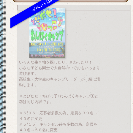
いろんな生き物を探したり、さわったり！
小さな子ども同士で大自然の中でおもいっきり
遊びます。
高校生・大学生のキャンプリーダーが一緒に活
動します。
※とびだせ！ちびっ子♪わんぱくキャンプ①と
②は同じ内容です。
※５/０５ 応募者多数の為、定員を３０名→
４０名に変更
※５/１５ キャンセル待ち多数の為、定員を
４０名→５０名に変更