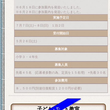
※６月１８日に参加案内を発送いたしました。
※６月２８日に参加案内を発送いたしました。
実施予定日
７月７日(土)～８日(日) １泊２日
受付開始日
５月２６日(土)
募集対象
小学３・４年生
募集人員
先着４５名 (応募者多数の為、定員を１５名増) ×先着３０名
参加費用
８，５００円(別途往復船賃１２００円が必要)
子どもヨット教室