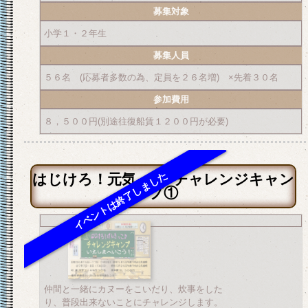
募集対象
小学１・２年生
募集人員
５６名 (応募者多数の為、定員を２６名増) ×先着３０名
参加費用
８，５００円(別途往復船賃１２００円が必要)
はじけろ！元気っ子♪チャレンジキャン
プ①
仲間と一緒にカヌーをこいだり、炊事をした
り、普段出来ないことにチャレンジします。