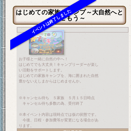
はじめての家族キャンプ～大自然へと
びこもう～
お子様と一緒に自然の中へ！
はじめてでも大丈夫！キャンプリーダーが楽し
い活動をサポートします。
はじめての家族キャンプを、海に囲まれた自然
豊かないえしまからはじめませんか。
※キャンセル待ち ５家族 ５月１５日時点
キャンセル待ち多数の為、受付終了
※本イベント内容は現時点では仮の状態です。
今後、日程・参加費等が変更になる場合があ
ります。