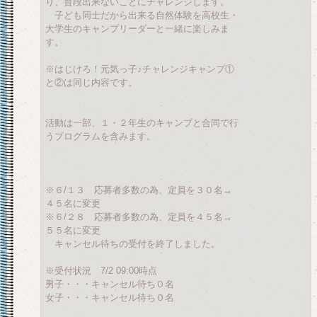
り、普段出来ないことにチャレンジします。
子ども同士だから出来る自然体験を高校生・
大学生のキャンプリーダーと一緒に楽しみま
す。
※はじけろ！元気っ子♪チャレンジキャンプ①
と②は同じ内容です。
活動は一部、１・２年生のキャンプと合同で行
うプログラムを含みます。
※６/１３ 応募者多数の為、定員を３０名→
４５名に変更
※６/２８ 応募者多数の為、定員を４５名→
５５名に変更
キャンセル待ちの受付を終了しました。
※受付状況 7/2 09:00時点
男子・・・キャンセル待ち０名
女子・・・キャンセル待ち０名