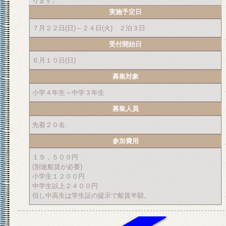
ります。
実施予定日
７月２２日(日)～２４日(火) ２泊３日
受付開始日
６月１０日(日)
募集対象
小学４年生～中学３年生
募集人員
先着２０名
参加費用
１９，５００円
(別途船賃が必要)
小学生１２００円
中学生以上２４００円
但し中高生は学生証の提示で船賃半額。