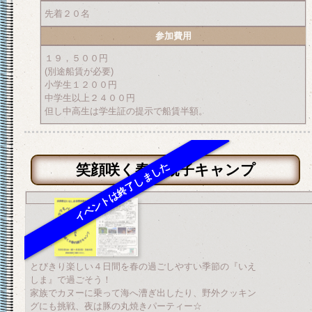
先着２０名
参加費用
１９，５００円
(別途船賃が必要)
小学生１２００円
中学生以上２４００円
但し中高生は学生証の提示で船賃半額。
笑顔咲く春の親子キャンプ
とびきり楽しい４日間を春の過ごしやすい季節の『いえ
しま』で過ごそう！
家族でカヌーに乗って海へ漕ぎ出したり、野外クッキン
グにも挑戦、夜は豚の丸焼きパーティー☆