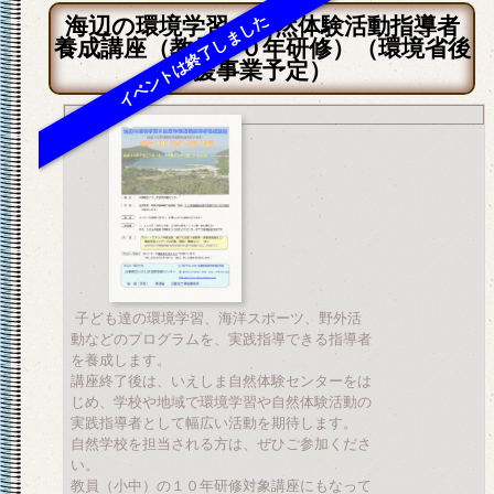
海辺の環境学習＆自然体験活動指導者
養成講座（教員１０年研修）（環境省後
援事業予定）
子ども達の環境学習、海洋スポーツ、野外活
動などのプログラムを、実践指導できる指導者
を養成します。
講座終了後は、いえしま自然体験センターをは
じめ、学校や地域で環境学習や自然体験活動の
実践指導者として幅広い活動を期待します。
自然学校を担当される方は、ぜひご参加くださ
い。
教員（小中）の１０年研修対象講座にもなって