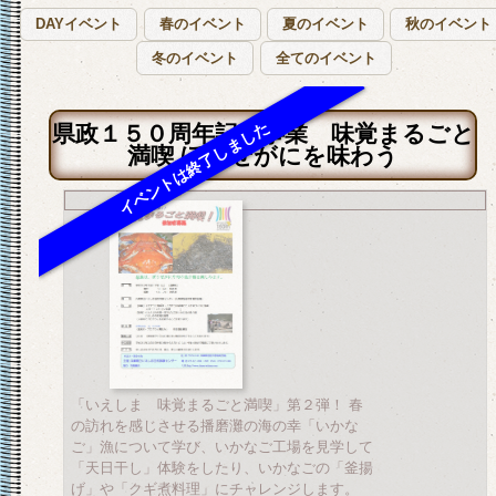
DAYイベント
春のイベント
夏のイベント
秋のイベント
冬のイベント
全てのイベント
県政１５０周年記念事業 味覚まるごと
満喫 ぼうぜがにを味わう
「いえしま 味覚まるごと満喫」第２弾！ 春
の訪れを感じさせる播磨灘の海の幸「いかな
ご」漁について学び、いかなご工場を見学して
「天日干し」体験をしたり、いかなごの「釜揚
げ」や「クギ煮料理」にチャレンジします。