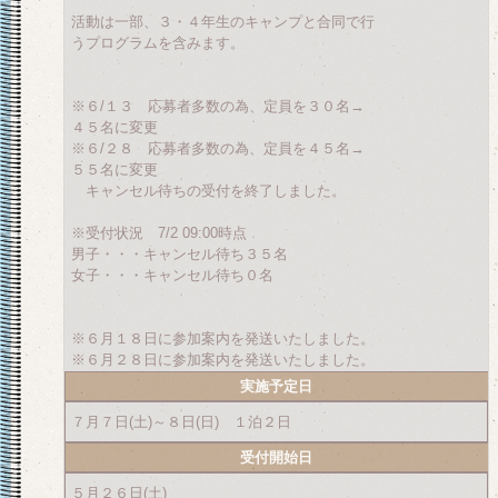
活動は一部、３・４年生のキャンプと合同で行
うプログラムを含みます。
※６/１３ 応募者多数の為、定員を３０名→
４５名に変更
※６/２８ 応募者多数の為、定員を４５名→
５５名に変更
キャンセル待ちの受付を終了しました。
※受付状況 7/2 09:00時点
男子・・・キャンセル待ち３５名
女子・・・キャンセル待ち０名
※６月１８日に参加案内を発送いたしました。
※６月２８日に参加案内を発送いたしました。
実施予定日
７月７日(土)～８日(日) １泊２日
受付開始日
５月２６日(土)