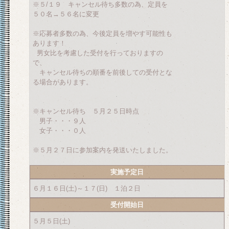
※５/１９ キャンセル待ち多数の為、定員を
５０名→５６名に変更
※応募者多数の為、今後定員を増やす可能性も
あります！
男女比を考慮した受付を行っておりますの
で、
キャンセル待ちの順番を前後しての受付とな
る場合があります。
※キャンセル待ち ５月２５日時点
男子・・・９人
女子・・・０人
※５月２７日に参加案内を発送いたしました。
実施予定日
６月１６日(土)～１７(日) １泊２日
受付開始日
５月５日(土)