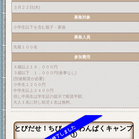
３月２２日(木)
募集対象
小学生以下を含む親子・家族
募集人員
先着１００名
参加費用
４歳以上１９，０００円
３歳以下 １，０００円(食事なし)
(別途船賃が必要)
小学生１２００円
中学生以上２４００円
但し中高生は学生証の提示で船賃半額。
大人１名に対し幼児１名は無料。
とびだせ！ちびっ子♪わんぱくキャンプ
①