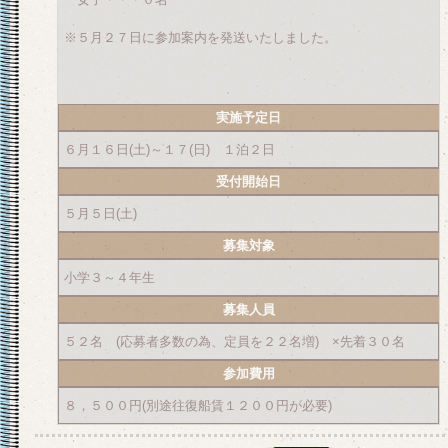
※５月２７日に参加案内を発送いたしました。
実施予定日
６月１６日(土)～１７(日) １泊２日
受付開始日
５月５日(土)
募集対象
小学３～４年生
募集人員
５２名 (応募者多数の為、定員を２２名増) ×先着３０名
参加費用
８，５００円(別途往復船賃１２００円が必要)