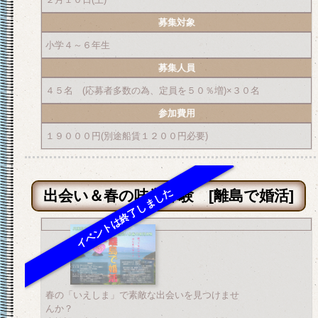
募集対象
小学４～６年生
募集人員
４５名 (応募者多数の為、定員を５０％増)×３０名
参加費用
１９０００円(別途船賃１２００円必要)
出会い＆春の味覚体験 [離島で婚活]
春の「いえしま」で素敵な出会いを見つけませ
んか？