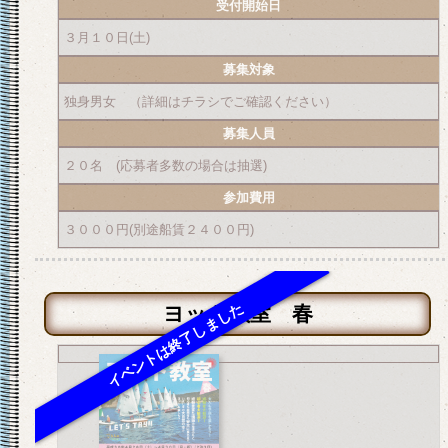
受付開始日
３月１０日(土)
募集対象
独身男女 （詳細はチラシでご確認ください）
募集人員
２０名 (応募者多数の場合は抽選)
参加費用
３０００円(別途船賃２４００円)
ヨット教室 春