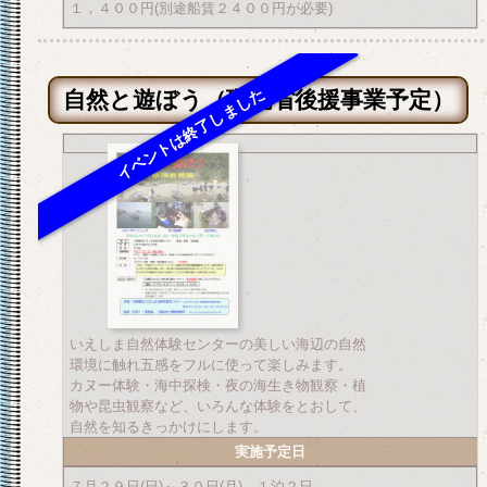
１，４００円(別途船賃２４００円が必要)
自然と遊ぼう（環境省後援事業予定）
いえしま自然体験センターの美しい海辺の自然
環境に触れ五感をフルに使って楽しみます。
カヌー体験・海中探検・夜の海生き物観察・植
物や昆虫観察など、いろんな体験をとおして、
自然を知るきっかけにします。
実施予定日
７月２９日(日)～３０日(月) １泊２日