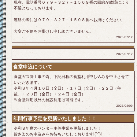
現在、電話番号０７９－３２７－１５０９番の回線が故障により
不通となっております。
連絡の際には０７９－３２７－１５０８番へお掛けください。
大変ご不便をお掛けし申し訳ございません。
2026/07/12
2026/07/12
食堂申込について
食堂ガス管工事の為、下記日程の食堂利用申し込みを中止させて
いただきます。
令和８年４月１６日（全日）・１７日（全日）・２２日（午
後）・２３日（全日）・２４日（全日）
※食堂利用以外の施設利用は可能です。
2026/04/09
年間行事予定を更新いたしました！！
令和８年度のセンター主催事業を更新しました！
皆さまのお申込みをお待ちいたしております!(^^)!