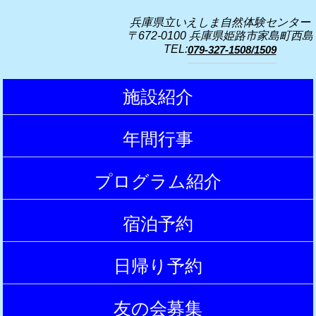
兵庫県立いえしま自然体験センター
〒672-0100 兵庫県姫路市家島町西島
TEL:
079-327-1508/1509
施設紹介
|
年間行事
|
プログラム紹介
|
宿泊予約
|
日帰り予約
|
友の会募集